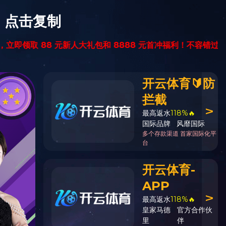
练
学科建设与科学研究
场馆中心
体测中心
政治理论学习会