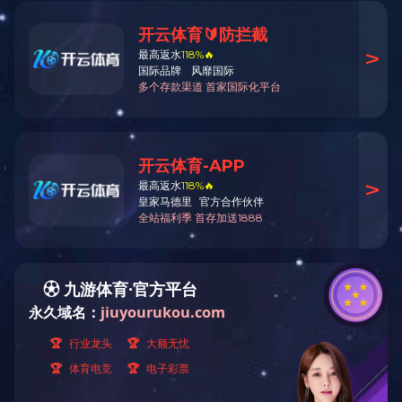
3月23日，九游电竞（NINE GAME）·官方网
参加学习，会议由杨远波院长主持。
杨远波首先带领全体教职工学习了2021年教育系
在以习近平同志为核心的党中央周围，强化政治建设
从严治党，推动“十三五”收官之年圆满收官。全体