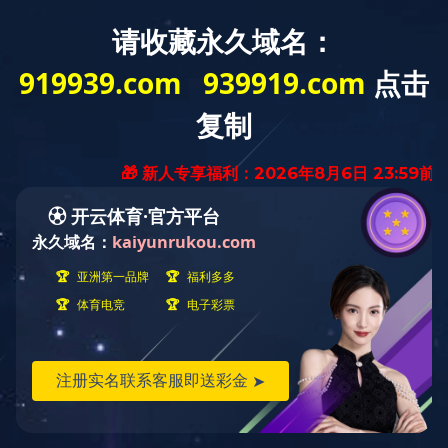
请输入验证码下载附件
乐鱼官方网站
|
kaiyun开云官方网站
|
开云app官方在线入口
|
乐
鱼买球·（中国）官方网站
|
九游平台_九游（中国）一站式服
务平台
|
九游手机入口官网
|
安博电子
|
华体会hth·（体育）中
国官方网站
|